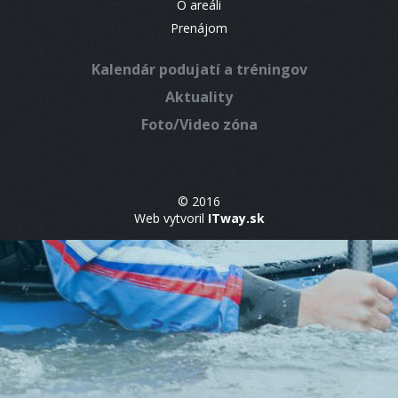
O areáli
Prenájom
Kalendár podujatí a tréningov
Aktuality
Foto/Video zóna
© 2016
Web vytvoril
ITway.sk