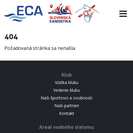
EURO 19
INFO
PROGRAMME
404
VISITORS
Požadovaná stránka sa nenašla
RESULTS
PARTNERS
ACCOMMODATION
Klub
CONTACT
Vizitka klubu
Vedenie klubu
Naši športovci a osobnosti
Naši partneri
Kontakt
Areal vodného slalomu