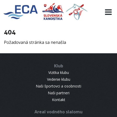
EURO 19
INFO
PROGRAMME
404
VISITORS
Požadovaná stránka sa nenašla
RESULTS
PARTNERS
ACCOMMODATION
Klub
CONTACT
Vizitka klubu
Vedenie klubu
Naši športovci a osobnosti
Naši partneri
Kontakt
Areal vodného slalomu