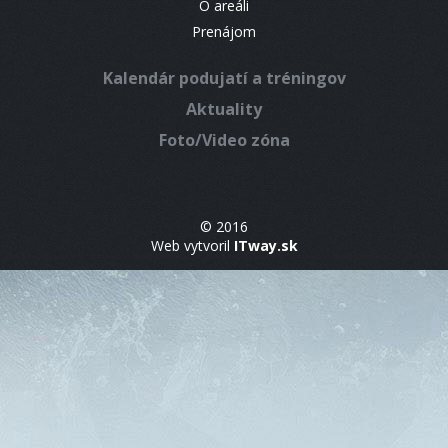
O areáli
Prenájom
Kalendár podujatí a tréningov
Aktuality
Foto/Video zóna
© 2016
Web vytvoril
ITway.sk