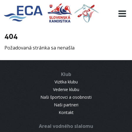
EURO 19
INFO
PROGRAMME
404
VISITORS
Požadovaná stránka sa nenašla
RESULTS
PARTNERS
ACCOMMODATION
Klub
CONTACT
Vizitka klubu
Vedenie klubu
Naši športovci a osobnosti
Naši partneri
Kontakt
Areal vodného slalomu