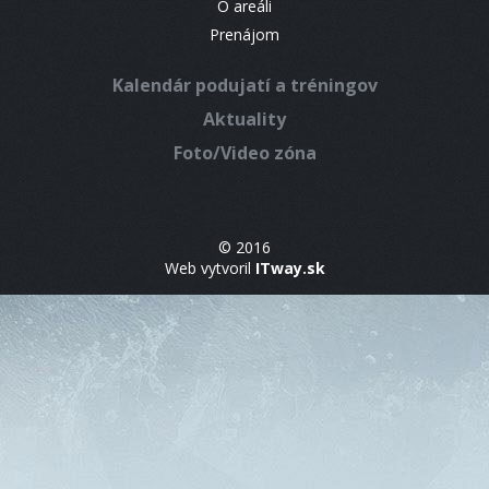
O areáli
Prenájom
Kalendár podujatí a tréningov
Aktuality
Foto/Video zóna
© 2016
Web vytvoril
ITway.sk