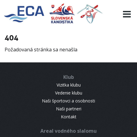
EURO 19
INFO
PROGRAMME
404
VISITORS
Požadovaná stránka sa nenašla
RESULTS
PARTNERS
ACCOMMODATION
Klub
CONTACT
Vizitka klubu
Vedenie klubu
Naši športovci a osobnosti
Naši partneri
Kontakt
Areal vodného slalomu