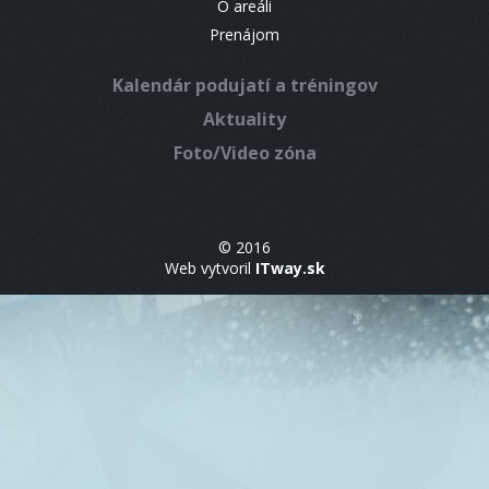
O areáli
Prenájom
Kalendár podujatí a tréningov
Aktuality
Foto/Video zóna
© 2016
Web vytvoril
ITway.sk