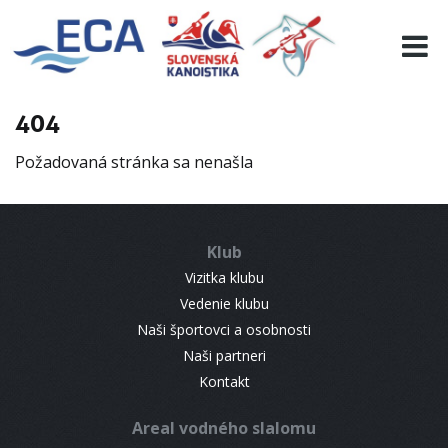
EURO 19
INFO
PROGRAMME
404
VISITORS
Požadovaná stránka sa nenašla
RESULTS
PARTNERS
ACCOMMODATION
Klub
CONTACT
Vizitka klubu
Vedenie klubu
Naši športovci a osobnosti
Naši partneri
Kontakt
Areal vodného slalomu