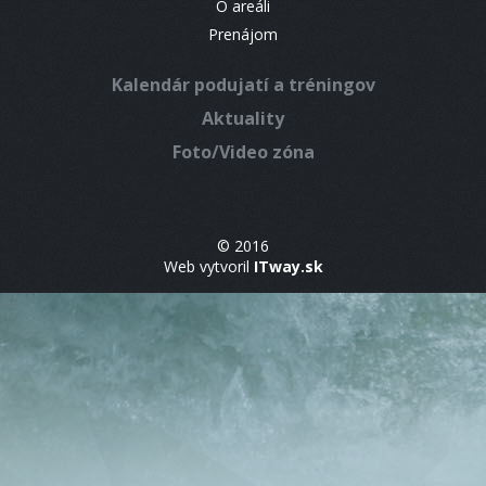
O areáli
Prenájom
Kalendár podujatí a tréningov
Aktuality
Foto/Video zóna
© 2016
Web vytvoril
ITway.sk