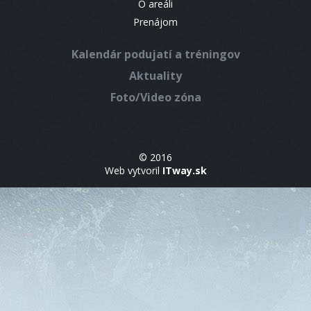
O areáli
Prenájom
Kalendár podujatí a tréningov
Aktuality
Foto/Video zóna
© 2016
Web vytvoril
ITway.sk