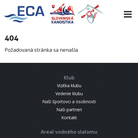
EURO 19
INFO
PROGRAMME
404
VISITORS
Požadovaná stránka sa nenašla
RESULTS
PARTNERS
ACCOMMODATION
Klub
CONTACT
Vizitka klubu
Vedenie klubu
Naši športovci a osobnosti
Naši partneri
Kontakt
Areal vodného slalomu