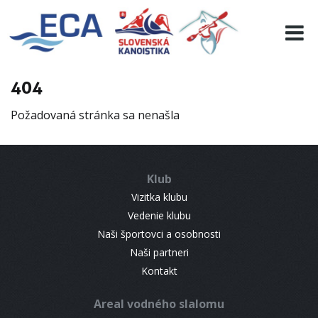
EURO 19
INFO
PROGRAMME
404
VISITORS
Požadovaná stránka sa nenašla
RESULTS
PARTNERS
ACCOMMODATION
Klub
CONTACT
Vizitka klubu
Vedenie klubu
Naši športovci a osobnosti
Naši partneri
Kontakt
Areal vodného slalomu