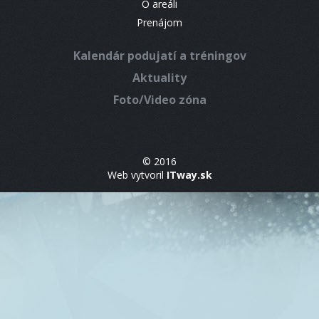
O areáli
Prenájom
Kalendár podujatí a tréningov
Aktuality
Foto/Video zóna
© 2016
Web vytvoril
ITway.sk