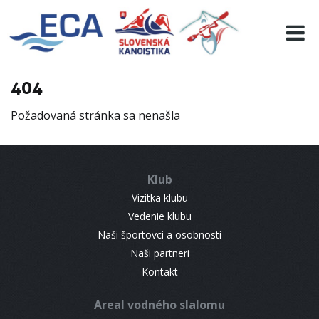
EURO 19
INFO
PROGRAMME
404
VISITORS
Požadovaná stránka sa nenašla
RESULTS
PARTNERS
ACCOMMODATION
Klub
CONTACT
Vizitka klubu
Vedenie klubu
Naši športovci a osobnosti
Naši partneri
Kontakt
Areal vodného slalomu