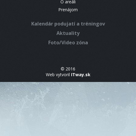
O areáli
Prenájom
Kalendár podujatí a tréningov
Aktuality
Foto/Video zóna
© 2016
Web vytvoril
ITway.sk