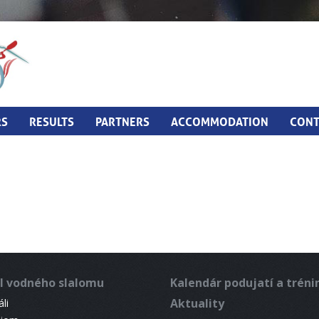
RS
RESULTS
PARTNERS
ACCOMMODATION
CONT
l vodného slalomu
Kalendár podujatí a trén
Aktuality
li