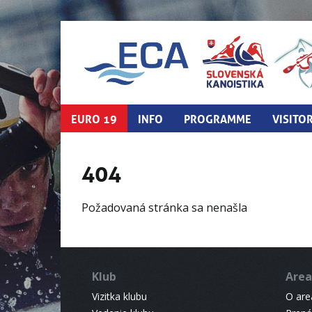
EURO 19
INFO
PROGRAMME
VISITO
404
Požadovaná stránka sa nenašla
Klub
Area
Vizitka klubu
O areá