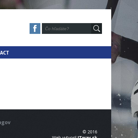
ACT
ingov
© 2016
Web vytvoril
ITway.sk