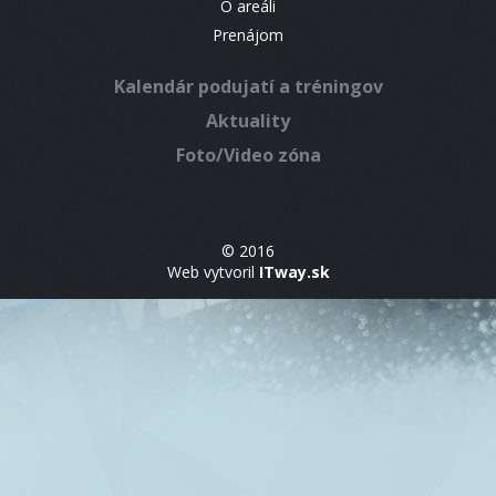
O areáli
Prenájom
Kalendár podujatí a tréningov
Aktuality
Foto/Video zóna
© 2016
Web vytvoril
ITway.sk