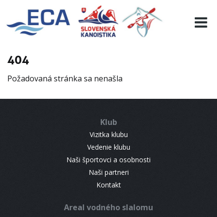
EURO 19
INFO
PROGRAMME
404
VISITORS
Požadovaná stránka sa nenašla
RESULTS
PARTNERS
ACCOMMODATION
Klub
CONTACT
Vizitka klubu
Vedenie klubu
Naši športovci a osobnosti
Naši partneri
Kontakt
Areal vodného slalomu