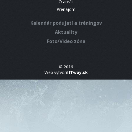
O areáli
Prenájom
Kalendár podujatí a tréningov
Aktuality
Foto/Video zóna
© 2016
Web vytvoril
ITway.sk