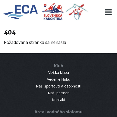
EURO 19
INFO
PROGRAMME
404
VISITORS
Požadovaná stránka sa nenašla
RESULTS
PARTNERS
ACCOMMODATION
Klub
CONTACT
Vizitka klubu
Vedenie klubu
Naši športovci a osobnosti
Naši partneri
Kontakt
Areal vodného slalomu