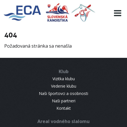
EURO 19
INFO
PROGRAMME
404
VISITORS
Požadovaná stránka sa nenašla
RESULTS
PARTNERS
ACCOMMODATION
Klub
CONTACT
Vizitka klubu
Vedenie klubu
Naši športovci a osobnosti
Naši partneri
Kontakt
Areal vodného slalomu