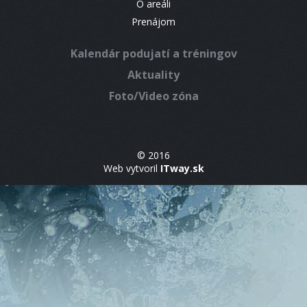
O areáli
Prenájom
Kalendár podujatí a tréningov
Aktuality
Foto/Video zóna
© 2016
Web vytvoril
ITway.sk