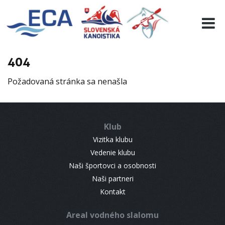
EURO 19
INFO
PROGRAMME
404
VISITORS
Požadovaná stránka sa nenašla
RESULTS
PARTNERS
ACCOMMODATION
Klub
CONTACT
Vizitka klubu
Vedenie klubu
Naši športovci a osobnosti
Naši partneri
Kontakt
Areal vodného slalomu