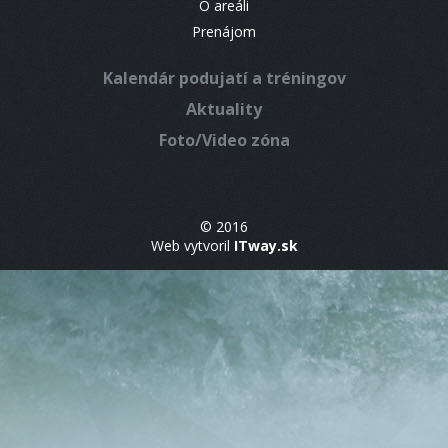
O areáli
Prenájom
Kalendár podujatí a tréningov
Aktuality
Foto/Video zóna
© 2016
Web vytvoril
ITway.sk