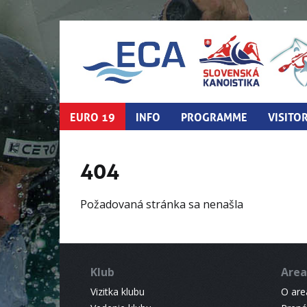
EURO 19
INFO
PROGRAMME
VISITO
404
Požadovaná stránka sa nenašla
Klub
Area
Vizitka klubu
O areá