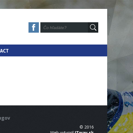
ACT
ingov
© 2016
Web vytvoril
ITway.sk