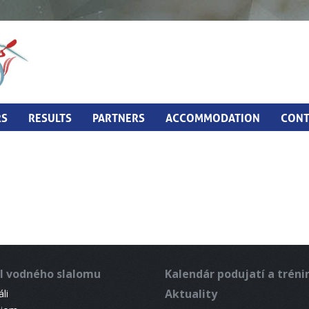
RS
RESULTS
PARTNERS
ACCOMMODATION
CONT
l vodného slalomu
Kalendár podujatí a trén
Aktuality
li