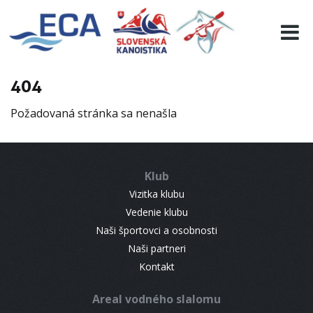
EURO 19
INFO
PROGRAMME
404
VISITORS
Požadovaná stránka sa nenašla
RESULTS
PARTNERS
ACCOMMODATION
Klub
CONTACT
Vizitka klubu
Vedenie klubu
Naši športovci a osobnosti
Naši partneri
Kontakt
Areal vodného slalomu