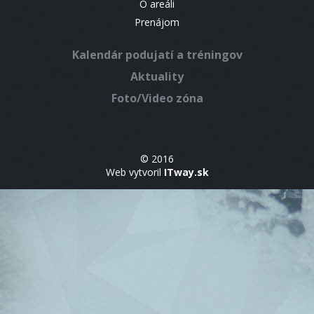
O areáli
Prenájom
Kalendár podujatí a tréningov
Aktuality
Foto/Video zóna
© 2016
Web vytvoril
ITway.sk