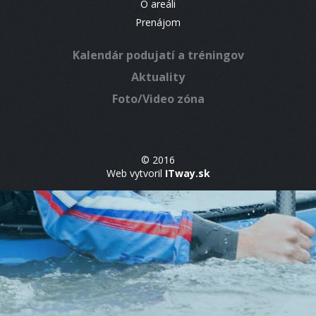
O areáli
Prenájom
Kalendár podujatí a tréningov
Aktuality
Foto/Video zóna
© 2016
Web vytvoril
ITway.sk