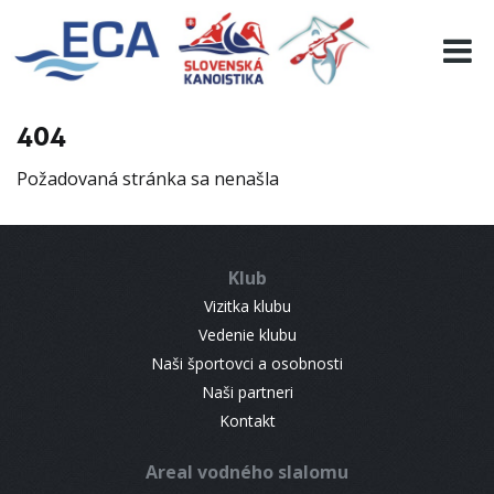
EURO 19
INFO
PROGRAMME
404
VISITORS
Požadovaná stránka sa nenašla
RESULTS
PARTNERS
ACCOMMODATION
Klub
CONTACT
Vizitka klubu
Vedenie klubu
Naši športovci a osobnosti
Naši partneri
Kontakt
Areal vodného slalomu