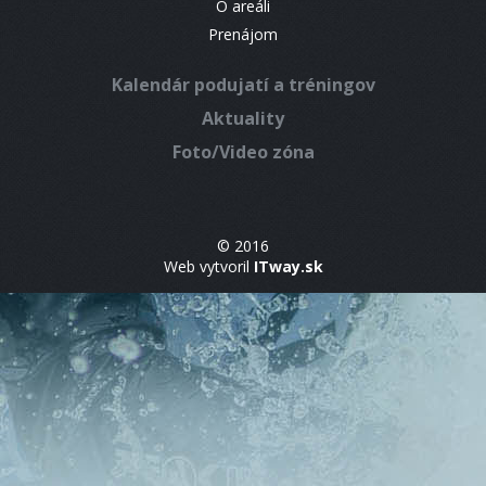
O areáli
Prenájom
Kalendár podujatí a tréningov
Aktuality
Foto/Video zóna
© 2016
Web vytvoril
ITway.sk