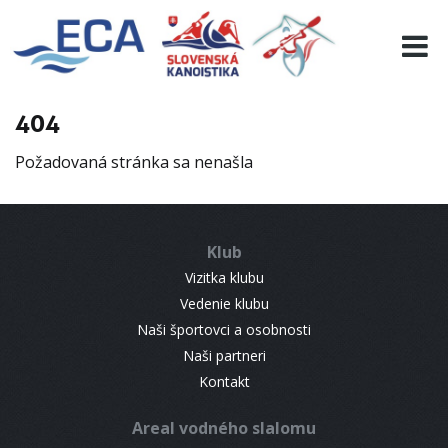
EURO 19
INFO
PROGRAMME
404
VISITORS
Požadovaná stránka sa nenašla
RESULTS
PARTNERS
ACCOMMODATION
Klub
CONTACT
Vizitka klubu
Vedenie klubu
Naši športovci a osobnosti
Naši partneri
Kontakt
Areal vodného slalomu