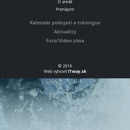
O areáli
Prenájom
Kalendár podujatí a tréningov
Aktuality
Foto/Video zóna
© 2016
Web vytvoril
ITway.sk