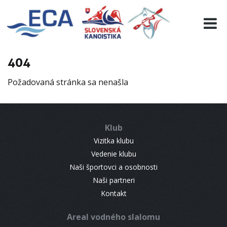
EURO 19
INFO
PROGRAMME
404
VISITORS
Požadovaná stránka sa nenašla
RESULTS
PARTNERS
ACCOMMODATION
Klub
CONTACT
Vizitka klubu
Vedenie klubu
Naši športovci a osobnosti
Naši partneri
Kontakt
Areal vodného slalomu