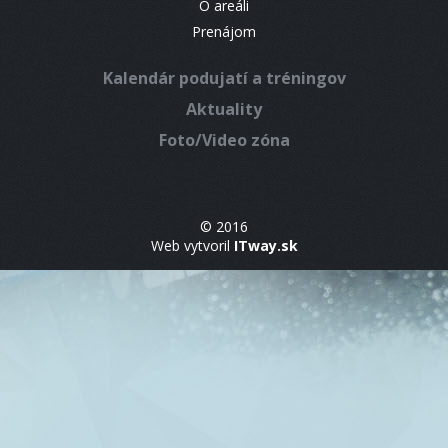
O areáli
Prenájom
Kalendár podujatí a tréningov
Aktuality
Foto/Video zóna
© 2016
Web vytvoril
ITway.sk