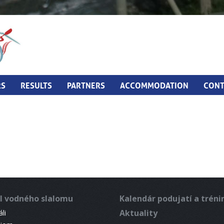
RS
RESULTS
PARTNERS
ACCOMMODATION
CONT
l vodného slalomu
Kalendár podujatí a trén
Aktuality
li