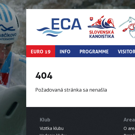
EURO 19
INFO
PROGRAMME
VISITO
404
Požadovaná stránka sa nenašla
Klub
Area
Vizitka klubu
O areá