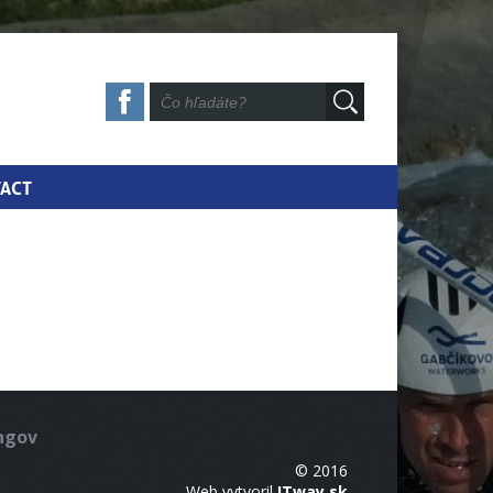
ACT
ingov
© 2016
Web vytvoril
ITway.sk