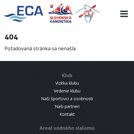
EURO 19
INFO
PROGRAMME
404
VISITORS
Požadovaná stránka sa nenašla
RESULTS
PARTNERS
ACCOMMODATION
Klub
CONTACT
Vizitka klubu
Vedenie klubu
Naši športovci a osobnosti
Naši partneri
Kontakt
Areal vodného slalomu