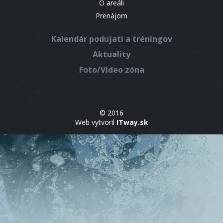
O areáli
Prenájom
Kalendár podujatí a tréningov
Aktuality
Foto/Video zóna
© 2016
Web vytvoril
ITway.sk