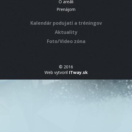
O areáli
Prenájom
Kalendár podujatí a tréningov
Aktuality
Foto/Video zóna
© 2016
Web vytvoril
ITway.sk