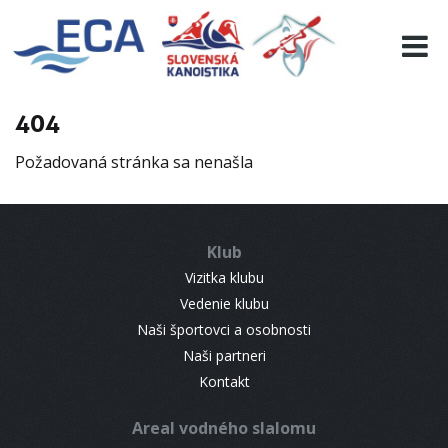
EURO 19
INFO
PROGRAMME
404
VISITORS
Požadovaná stránka sa nenašla
RESULTS
PARTNERS
ACCOMMODATION
Klub
CONTACT
Vizitka klubu
Vedenie klubu
Naši športovci a osobnosti
Naši partneri
Kontakt
Areal vodného slalomu