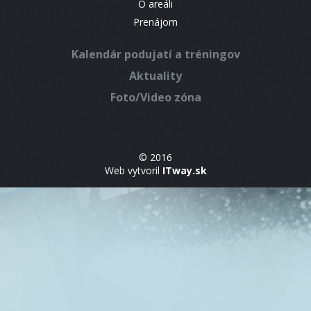
O areáli
Prenájom
Kalendár podujatí a tréningov
Aktuality
Foto/Video zóna
© 2016
Web vytvoril
ITway.sk