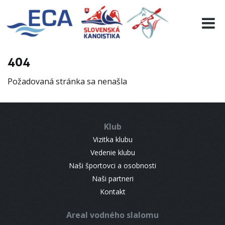
EURO 19
INFO
PROGRAMME
404
VISITORS
Požadovaná stránka sa nenašla
RESULTS
PARTNERS
ACCOMMODATION
Klub
CONTACT
Vizitka klubu
Vedenie klubu
Naši športovci a osobnosti
Naši partneri
Kontakt
Areal vodného slalomu