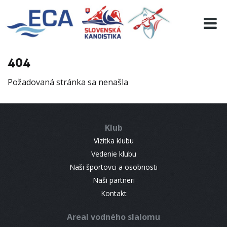
EURO 19
INFO
PROGRAMME
404
VISITORS
Požadovaná stránka sa nenašla
RESULTS
PARTNERS
ACCOMMODATION
Klub
CONTACT
Vizitka klubu
Vedenie klubu
Naši športovci a osobnosti
Naši partneri
Kontakt
Areal vodného slalomu