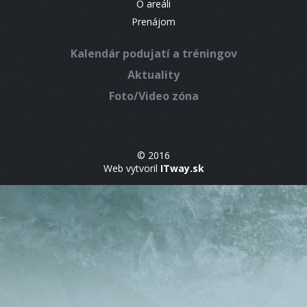
O areáli
Prenájom
Kalendár podujatí a tréningov
Aktuality
Foto/Video zóna
© 2016
Web vytvoril
ITway.sk