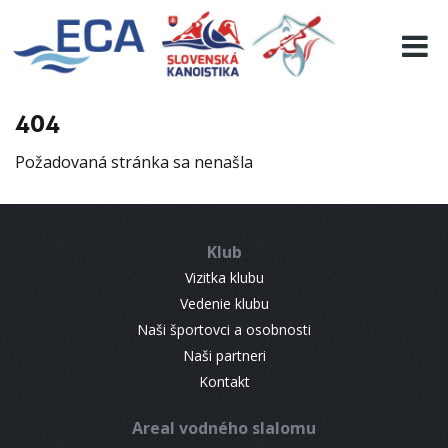
EURO 19
INFO
PROGRAMME
404
VISITORS
Požadovaná stránka sa nenašla
RESULTS
PARTNERS
ACCOMMODATION
Klub
CONTACT
Vizitka klubu
Vedenie klubu
Naši športovci a osobnosti
Naši partneri
Kontakt
Areal vodného slalomu