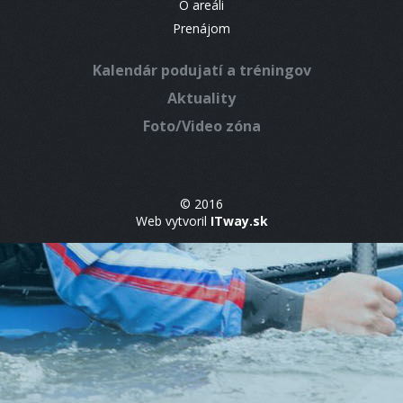
O areáli
Prenájom
Kalendár podujatí a tréningov
Aktuality
Foto/Video zóna
© 2016
Web vytvoril
ITway.sk