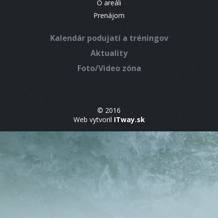
O areáli
Prenájom
Kalendár podujatí a tréningov
Aktuality
Foto/Video zóna
© 2016
Web vytvoril
ITway.sk