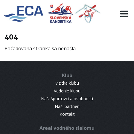
EURO 19
INFO
PROGRAMME
404
VISITORS
Požadovaná stránka sa nenašla
RESULTS
PARTNERS
ACCOMMODATION
Klub
CONTACT
Vizitka klubu
Vedenie klubu
Naši športovci a osobnosti
Naši partneri
Kontakt
Areal vodného slalomu