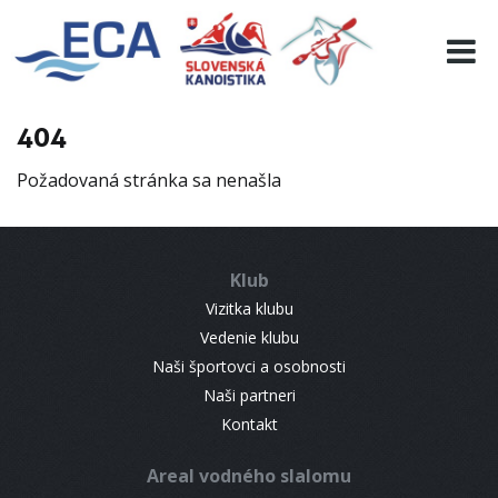
EURO 19
INFO
PROGRAMME
404
VISITORS
Požadovaná stránka sa nenašla
RESULTS
PARTNERS
ACCOMMODATION
Klub
CONTACT
Vizitka klubu
Vedenie klubu
Naši športovci a osobnosti
Naši partneri
Kontakt
Areal vodného slalomu