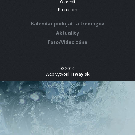
O areáli
Prenájom
Kalendár podujatí a tréningov
Aktuality
Foto/Video zóna
© 2016
Web vytvoril
ITway.sk