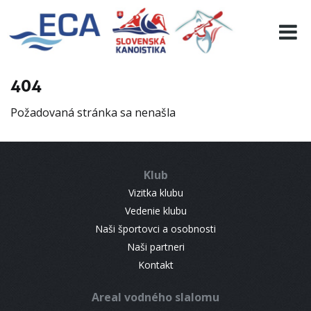
EURO 19
INFO
PROGRAMME
404
VISITORS
Požadovaná stránka sa nenašla
RESULTS
PARTNERS
ACCOMMODATION
Klub
CONTACT
Vizitka klubu
Vedenie klubu
Naši športovci a osobnosti
Naši partneri
Kontakt
Areal vodného slalomu