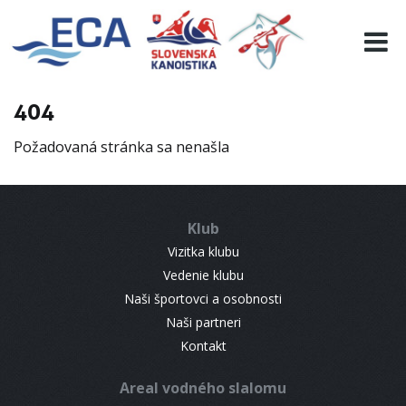
EURO 19
INFO
PROGRAMME
404
VISITORS
Požadovaná stránka sa nenašla
RESULTS
PARTNERS
ACCOMMODATION
Klub
CONTACT
Vizitka klubu
Vedenie klubu
Naši športovci a osobnosti
Naši partneri
Kontakt
Areal vodného slalomu