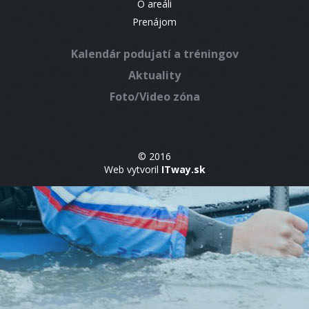
O areáli
Prenájom
Kalendár podujatí a tréningov
Aktuality
Foto/Video zóna
© 2016
Web vytvoril
ITway.sk