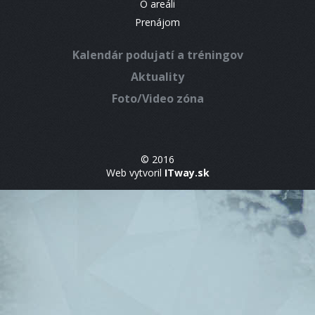
O areáli
Prenájom
Kalendár podujatí a tréningov
Aktuality
Foto/Video zóna
© 2016
Web vytvoril
ITway.sk