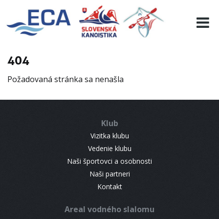
EURO 19
INFO
PROGRAMME
404
VISITORS
Požadovaná stránka sa nenašla
RESULTS
PARTNERS
ACCOMMODATION
Klub
CONTACT
Vizitka klubu
Vedenie klubu
Naši športovci a osobnosti
Naši partneri
Kontakt
Areal vodného slalomu