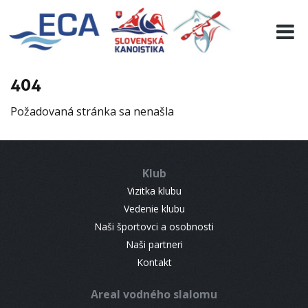
EURO 19
INFO
PROGRAMME
404
VISITORS
Požadovaná stránka sa nenašla
RESULTS
PARTNERS
ACCOMMODATION
Klub
CONTACT
Vizitka klubu
Vedenie klubu
Naši športovci a osobnosti
Naši partneri
Kontakt
Areal vodného slalomu