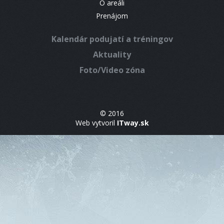
O areáli
Prenájom
Kalendár podujatí a tréningov
Aktuality
Foto/Video zóna
© 2016
Web vytvoril
ITway.sk