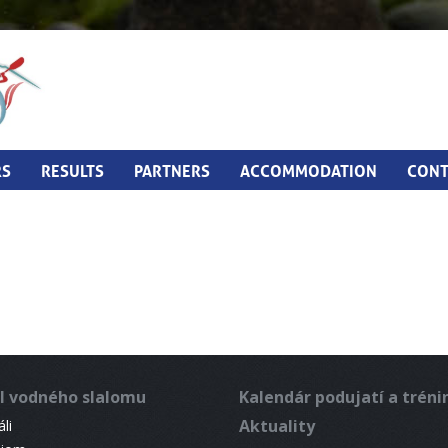
RS
RESULTS
PARTNERS
ACCOMMODATION
CONT
l vodného slalomu
Kalendár podujatí a trén
Aktuality
li