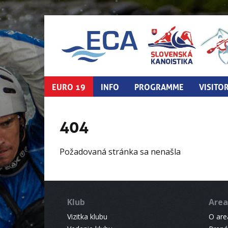
EURO 19
INFO
PROGRAMME
VISITO
404
Požadovaná stránka sa nenašla
Klub
Area
Vizitka klubu
O areá