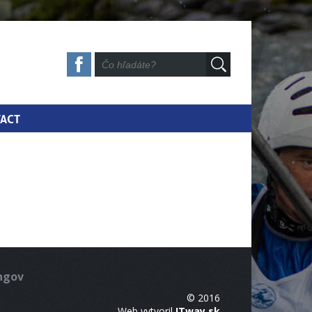
ACT
ingov
© 2016
Web vytvoril
ITway.sk