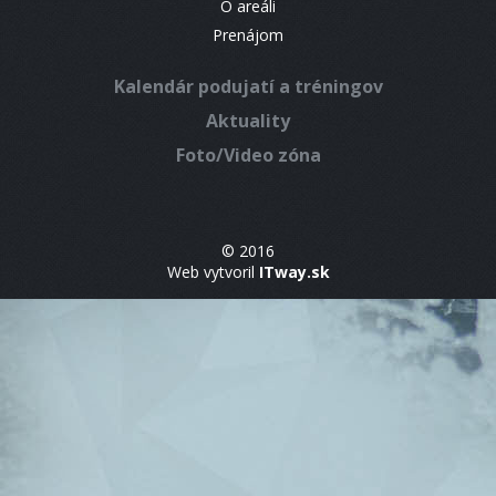
O areáli
Prenájom
Kalendár podujatí a tréningov
Aktuality
Foto/Video zóna
© 2016
Web vytvoril
ITway.sk