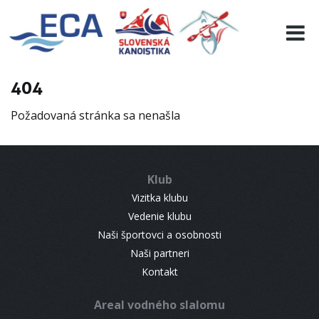
EURO 19
INFO
PROGRAMME
404
VISITORS
Požadovaná stránka sa nenašla
RESULTS
PARTNERS
ACCOMMODATION
Klub
CONTACT
Vizitka klubu
Vedenie klubu
Naši športovci a osobnosti
Naši partneri
Kontakt
Areal vodného slalomu