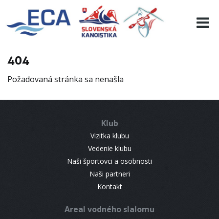
EURO 19
INFO
PROGRAMME
404
VISITORS
Požadovaná stránka sa nenašla
RESULTS
PARTNERS
ACCOMMODATION
Klub
CONTACT
Vizitka klubu
Vedenie klubu
Naši športovci a osobnosti
Naši partneri
Kontakt
Areal vodného slalomu