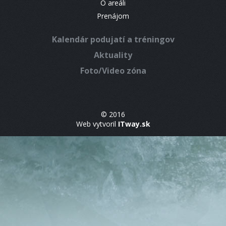
O areáli
Prenájom
Kalendár podujatí a tréningov
Aktuality
Foto/Video zóna
© 2016
Web vytvoril
ITway.sk