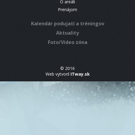
O areáli
Prenájom
Kalendár podujatí a tréningov
Aktuality
Foto/Video zóna
© 2016
Web vytvoril
ITway.sk