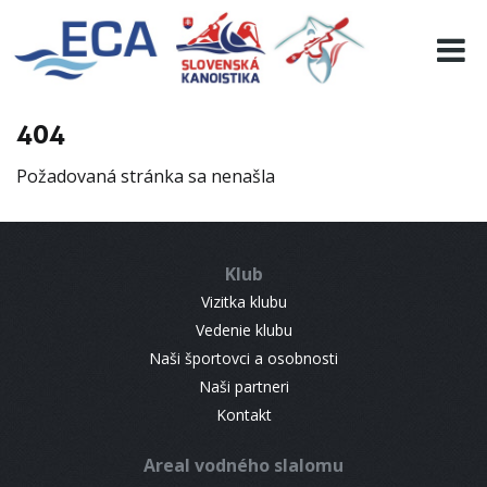
EURO 19
INFO
PROGRAMME
404
VISITORS
Požadovaná stránka sa nenašla
RESULTS
PARTNERS
ACCOMMODATION
Klub
CONTACT
Vizitka klubu
Vedenie klubu
Naši športovci a osobnosti
Naši partneri
Kontakt
Areal vodného slalomu