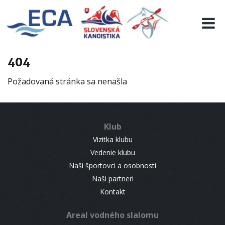
EURO 19
INFO
PROGRAMME
404
VISITORS
Požadovaná stránka sa nenašla
RESULTS
PARTNERS
ACCOMMODATION
Klub
CONTACT
Vizitka klubu
Vedenie klubu
Naši športovci a osobnosti
Naši partneri
Kontakt
Areal vodného slalomu