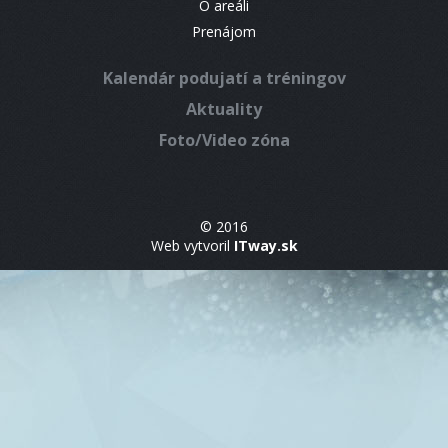
O areáli
Prenájom
Kalendár podujatí a tréningov
Aktuality
Foto/Video zóna
© 2016
Web vytvoril
ITway.sk