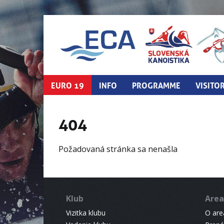
EURO 19
INFO
PROGRAMME
VISITO
404
Požadovaná stránka sa nenašla
Klub
Area
Vizitka klubu
O areá