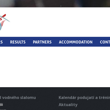
RS
RESULTS
PARTNERS
ACCOMMODATION
CONT
l vodného slalomu
Kalendár podujatí a trén
Aktuality
li