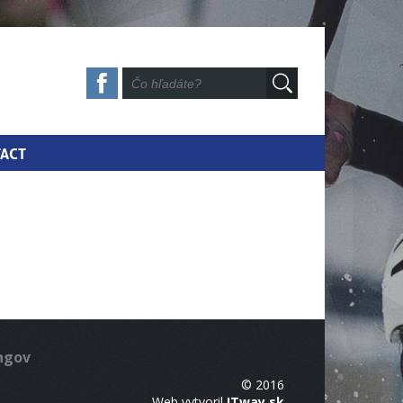
ACT
ingov
© 2016
Web vytvoril
ITway.sk