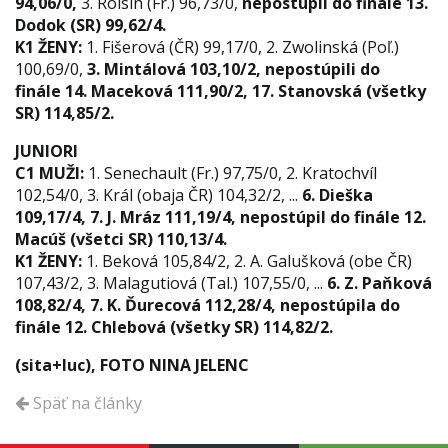
94,06/0,
3. Roisin (Fr.) 96,73/0,
nepostúpil do finále
13.
Dodok (SR) 99,62/4.
K1 ŽENY:
1. Fišerová (ČR) 99,17/0, 2. Zwolinská (Poľ.)
100,69/0,
3. Mintálová 103,10/2, nepostúpili do
finále 14. Maceková 111,90/2, 17. Stanovská (všetky
SR) 114,85/2.
JUNIORI
C1 MUŽI:
1. Senechault (Fr.) 97,75/0, 2. Kratochvíl
102,54/0, 3. Král (obaja ČR) 104,32/2, ...
6. Dieška
109,17/4, 7. J. Mráz 111,19/4, nepostúpil do finále 12.
Macúš (všetci SR) 110,13/4.
K1 ŽENY:
1. Beková 105,84/2, 2. A. Galušková (obe ČR)
107,43/2, 3. Malagutiová (Tal.) 107,55/0, ...
6. Z. Paňková
108,82/4, 7. K. Ďurecová 112,28/4, nepostúpila do
finále 12. Chlebová (všetky SR) 114,82/2.
(sita+luc), FOTO NINA JELENC
Späť na články