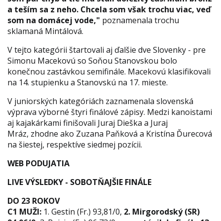
a teším sa z neho. Chcela som však trochu viac, veď
som na domácej vode,"
poznamenala trochu
sklamaná Mintálová.
V tejto kategórii štartovali aj ďalšie dve Slovenky - pre
Simonu Macekovú so Soňou Stanovskou bolo
konečnou zastávkou semifinále. Macekovú klasifikovali
na 14. stupienku a Stanovskú na 17. mieste.
V juniorských kategóriách zaznamenala slovenská
výprava výborné štyri finálové zápisy. Medzi kanoistami
aj kajakárkami finišovali Juraj Dieška a Juraj
Mráz, zhodne ako Zuzana Paňková a Kristína Ďurecová
na šiestej, respektíve siedmej pozícii.
WEB PODUJATIA
LIVE VÝSLEDKY
- SOBOTŇAJŠIE FINÁLE
DO 23 ROKOV
C1 MUŽI:
1. Gestin (Fr.) 93,81/0,
2. Mirgorodský (SR)