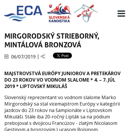
EURO 19
INFO
PROGRAMME
MIRGORODSKÝ STRIEBORNÝ,
VISITORS
MINTÁLOVÁ BRONZOVÁ
RESULTS
|
06/07/2019
PARTNERS
ACCOMMODATION
MAJSTROVSTVÁ EURÓPY JUNIOROV A PRETEKÁROV
CONTACT
DO 23 ROKOV VO VODNOM SLALOME * 4. – 7. JÚL
2019 * LIPTOVSKÝ MIKULÁŠ
Slovenský reprezentant vo vodnom slalome Marko
Mirgorodský sa stal vicemajstrom Európy v kategórii
jazdcov do 23 rokov na šampionáte v Liptovskom
Mikuláši. Stále iba 20-ročný Lipták sa na pódium
prebojoval s dvojicou Francúzov - zlatým Nicolasom
Gestinom a bronzovým Lucasom Roisinom.