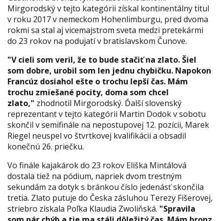
Mirgorodský v tejto kategórii získal kontinentálny titul
v roku 2017 v nemeckom Hohenlimburgu, pred dvoma
rokmi sa stal aj vicemajstrom sveta medzi pretekármi
do 23 rokov na podujatí v bratislavskom Čunove.
"V cieli som veril, že to bude stačiť na zlato. Šiel
som dobre, urobil som len jednu chybičku. Napokon
Francúz dosiahol ešte o trochu lepší čas. Mám
trochu zmiešané pocity, doma som chcel
zlato,"
zhodnotil Mirgorodský. Ďalší slovenský
reprezentant v tejto kategórii Martin Dodok v sobotu
skončil v semifinále na nepostupovej 12. pozícii, Marek
Riegel neuspel vo štvrtkovej kvalifikácii a obsadil
konečnú 26. priečku.
Vo finále kajakárok do 23 rokov Eliška Mintálová
dostala tiež na pódium, napriek dvom trestným
sekundám za dotyk s bránkou číslo jedenásť skončila
tretia. Zlato putuje do Česka zásluhou Terezy Fišerovej,
striebro získala Poľka Klaudia Zwoliňská.
"Spravila
som pár chýb a tie ma stáli dôležitý čas. Mám bronz